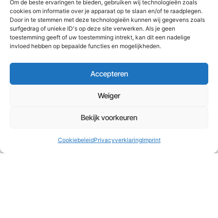
Om de beste ervaringen te bieden, gebruiken wij technologieën zoals
cookies om informatie over je apparaat op te slaan en/of te raadplegen.
Door in te stemmen met deze technologieën kunnen wij gegevens zoals
surfgedrag of unieke ID's op deze site verwerken. Als je geen
toestemming geeft of uw toestemming intrekt, kan dit een nadelige
invloed hebben op bepaalde functies en mogelijkheden.
Accepteren
Weiger
Bekijk voorkeuren
Cookiebeleid
Privacyverklaring
Imprint
Plan een demo en zie
in 20 minuten wat
een
Platform voor jou
kan doen
Plan een online demo- en