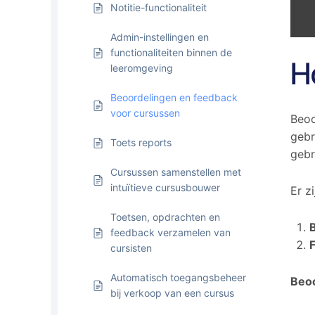
Notitie-functionaliteit
Admin-instellingen en
functionaliteiten binnen de
H
leeromgeving
Beoordelingen en feedback
voor cursussen
Beoo
gebr
Toets reports
gebr
Cursussen samenstellen met
intuïtieve cursusbouwer
Er z
Toetsen, opdrachten en
feedback verzamelen van
cursisten
Automatisch toegangsbeheer
Beoo
bij verkoop van een cursus