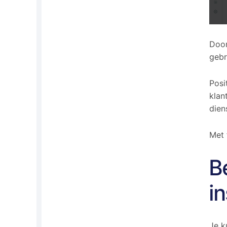
Door
gebr
Posi
klan
dien
Met 
B
i
Je k