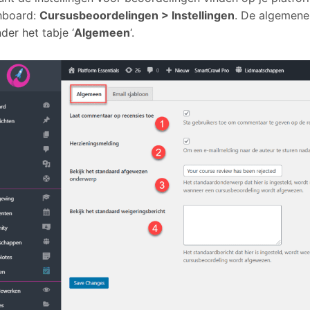
hboard:
Cursusbeoordelingen > Instellingen
. De algemene 
nder het tabje ‘
Algemeen
‘.