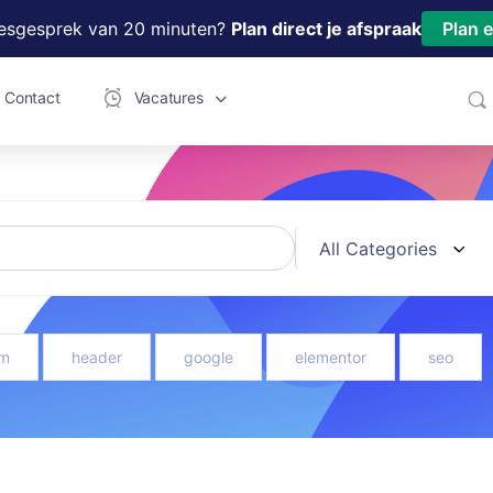
iesgesprek van 20 minuten?
Plan direct je afspraak
Plan 
Contact
Vacatures
m
header
google
elementor
seo