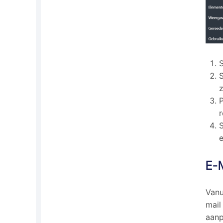
S
S
S
e
E-M
Vanu
mail
aanp