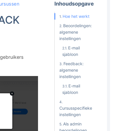
Inhoudsopgave
ursussen
BACK
Hoe het werkt
Beoordelingen:
algemene
instellingen
E-mail
sjabloon
 gebruikers
Feedback:
algemene
instellingen
E-mail
sjabloon
Cursusspecifieke
instellingen
Als admin
beoordelingen