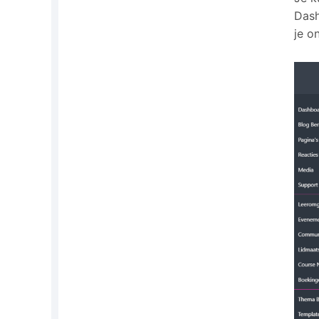
Das
je o