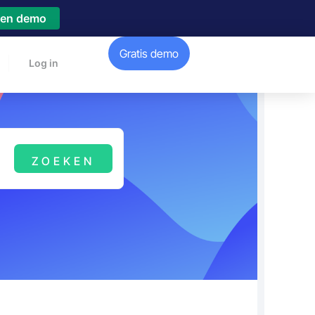
een demo
Gratis demo
Log in