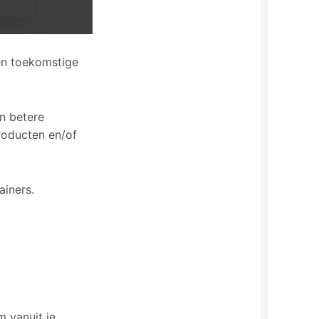
en toekomstige
n betere
roducten en/of
ainers.
m vanuit je