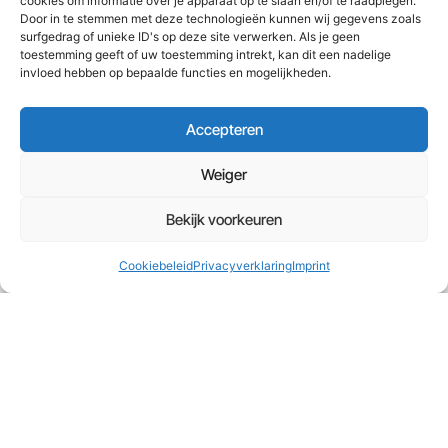
cookies om informatie over je apparaat op te slaan en/of te raadplegen.
Platform
Voor Klanten
Juridisch
Door in te stemmen met deze technologieën kunnen wij gegevens zoals
Essentials
surfgedrag of unieke ID's op deze site verwerken. Als je geen
Complete e-
Documentatie
Algemene
toestemming geeft of uw toestemming intrekt, kan dit een nadelige
invloed hebben op bepaalde functies en mogelijkheden.
learning
voorwaarden
oplossing
Opstart
voor
website
,
Accepteren
cursus
Cookiebeleid
cursussen
,
Weiger
community
en
Support
Privacyverklaring
sales
portal
Bekijk voorkeuren
Impressum
Start gratis
Affiliate
Cookiebeleid
Privacyverklaring
Imprint
met Platform
worden
Disclaimer
Essentials
Schrijf een
Gratis
Testimonial
kennismakingsgesprek
Contact