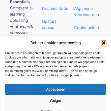
Essentials
Complete e-
Documentatie
Algemene
learning
voorwaarden
oplossing
Opstart
voor
website
,
cursus
Cookiebeleid
cursussen
,
community
en
Support
Privacyverklaring
Beheer cookie toestemming
sales
portal
Impressum
Om de beste ervaringen te bieden, gebruiken wij technologieën zoals
cookies om informatie over je apparaat op te slaan en/of te raadplegen.
Start gratis
Affiliate
Door in te stemmen met deze technologieën kunnen wij gegevens zoals
met Platform
worden
Disclaimer
surfgedrag of unieke ID's op deze site verwerken. Als je geen
Essentials
toestemming geeft of uw toestemming intrekt, kan dit een nadelige
invloed hebben op bepaalde functies en mogelijkheden.
Schrijf een
Gratis
Testimonial
Accepteren
kennismakingsgesprek
Weiger
Contact