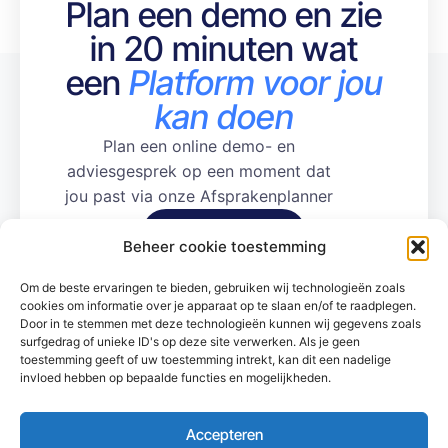
Plan een demo en zie
in 20 minuten wat
een
Platform voor jou
kan doen
Plan een online demo- en
adviesgesprek op een moment dat
jou past via onze Afsprakenplanner
Ja, Stuur mij de link
Beheer cookie toestemming
Om de beste ervaringen te bieden, gebruiken wij technologieën zoals
cookies om informatie over je apparaat op te slaan en/of te raadplegen.
Door in te stemmen met deze technologieën kunnen wij gegevens zoals
Platform
Voor Klanten
Juridisch
surfgedrag of unieke ID's op deze site verwerken. Als je geen
Essentials
toestemming geeft of uw toestemming intrekt, kan dit een nadelige
Complete e-
invloed hebben op bepaalde functies en mogelijkheden.
Documentatie
Algemene
learning
voorwaarden
oplossing
Opstart
Accepteren