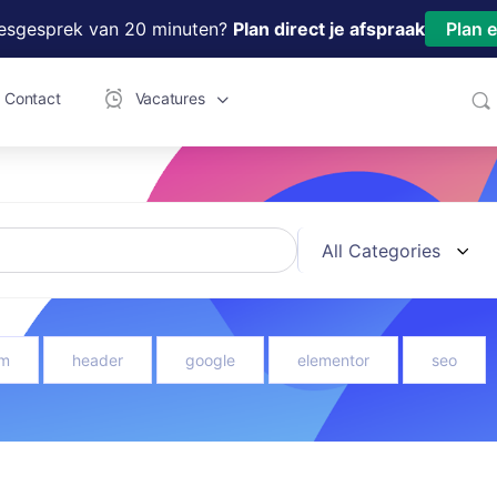
iesgesprek van 20 minuten?
Plan direct je afspraak
Plan 
Contact
Vacatures
m
header
google
elementor
seo