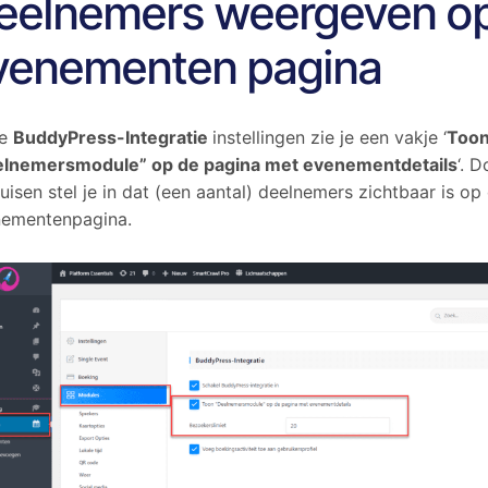
eelnemers weergeven o
venementen pagina
de
BuddyPress-Integratie
instellingen zie je een vakje ‘
Too
elnemersmodule” op de pagina met evenementdetails
‘. 
ruisen stel je in dat (een aantal) deelnemers zichtbaar is op
ementenpagina.