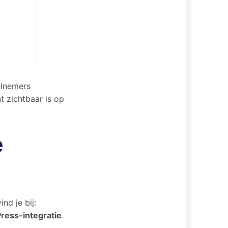
elnemers
 zichtbaar is op
e
nd je bij:
ress-integratie
.