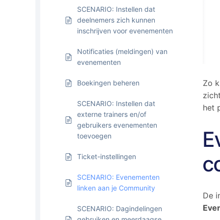
SCENARIO: Instellen dat
deelnemers zich kunnen
inschrijven voor evenementen
Notificaties (meldingen) van
evenementen
Zo k
Boekingen beheren
zich
SCENARIO: Instellen dat
het 
externe trainers en/of
gebruikers evenementen
E
toevoegen
c
Ticket-instellingen
SCENARIO: Evenementen
linken aan je Community
De i
Even
SCENARIO: Dagindelingen
gebruiken en meerdaagse