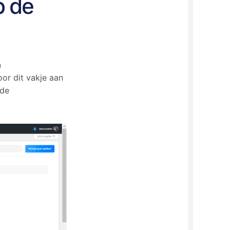
p de
n
Door dit vakje aan
 de