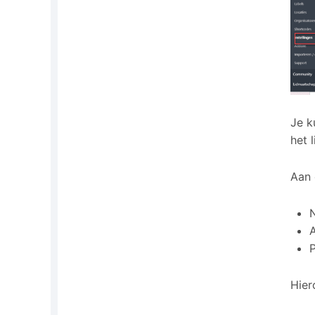
Je k
het 
Aan 
A
P
Hier