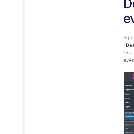
D
e
Bij 
“De
te k
even