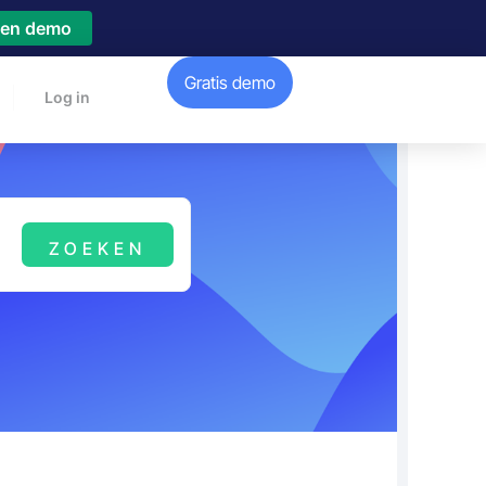
een demo
Gratis demo
Log in