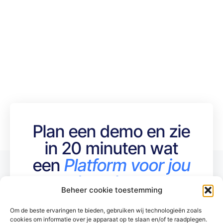
Plan een demo en zie
in 20 minuten wat
een
Platform voor jou
kan doen
Beheer cookie toestemming
Plan een online demo- en
adviesgesprek op een moment dat
Om de beste ervaringen te bieden, gebruiken wij technologieën zoals
cookies om informatie over je apparaat op te slaan en/of te raadplegen.
jou past via onze Afsprakenplanner