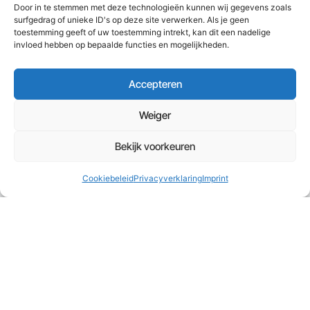
Door in te stemmen met deze technologieën kunnen wij gegevens zoals
surfgedrag of unieke ID's op deze site verwerken. Als je geen
Ja, Stuur mij de link
toestemming geeft of uw toestemming intrekt, kan dit een nadelige
invloed hebben op bepaalde functies en mogelijkheden.
Accepteren
Platform
Voor Klanten
Juridisch
Essentials
Weiger
Complete e-
Documentatie
Algemene
learning
voorwaarden
Bekijk voorkeuren
oplossing
Opstart
voor
website
,
cursus
Cookiebeleid
Cookiebeleid
Privacyverklaring
Imprint
cursussen
,
community
en
Support
Privacyverklaring
sales
portal
Impressum
Start gratis
Affiliate
met Platform
worden
Disclaimer
Essentials