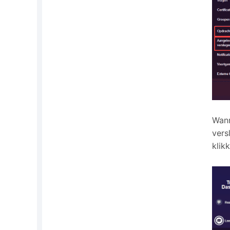
Wann
vers
klik