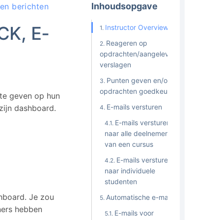
Inhoudsopgave
 en berichten
CK, E-
Instructor Overview
Reageren op
opdrachten/aangeleverde
verslagen
Punten geven en/of
opdrachten goedkeuren
te geven op hun
E-mails versturen
zijn dashboard.
E-mails versturen
naar alle deelnemers
van een cursus
E-mails versturen
naar individuele
studenten
shboard. Je zou
Automatische e-mails
iners hebben
E-mails voor