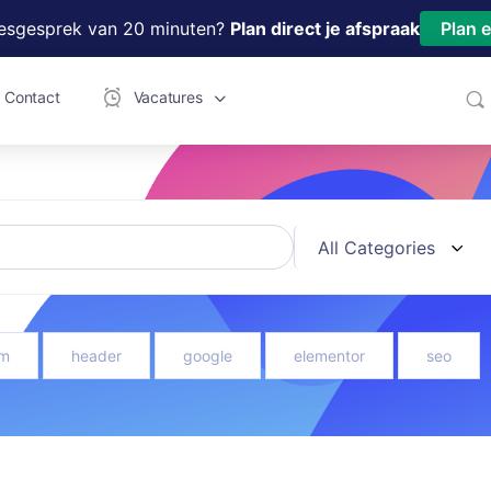
iesgesprek van 20 minuten?
Plan direct je afspraak
Plan 
Contact
Vacatures
m
header
google
elementor
seo