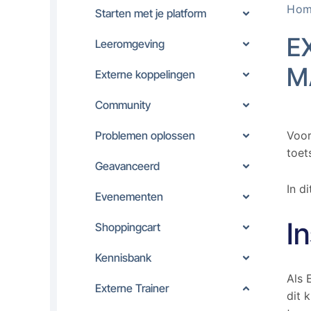
Ho
Starten met je platform
E
Leeromgeving
M
Externe koppelingen
Community
Problemen oplossen
Voor
toet
Geavanceerd
In d
Evenementen
I
Shoppingcart
Kennisbank
Als 
Externe Trainer
dit 