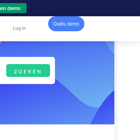
een demo
Gratis demo
Log in