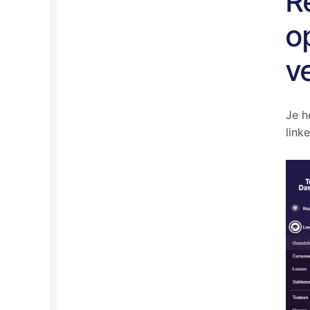
R
o
v
Je h
link