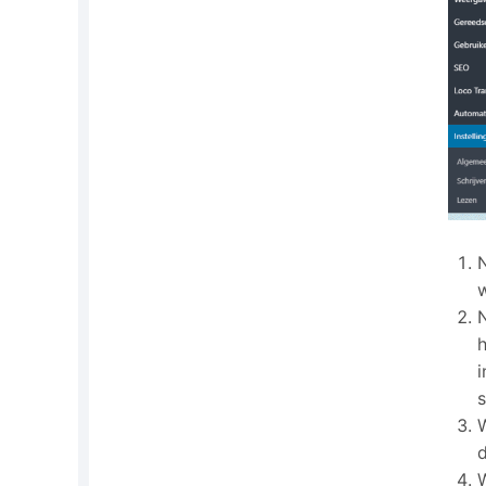
w
N
h
W
d