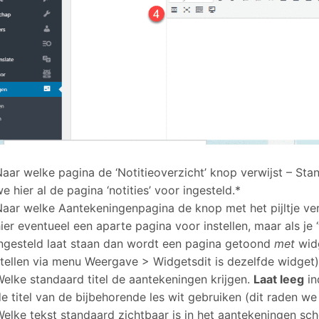
Naar welke pagina de ‘Notitieoverzicht’ knop verwijst – St
e hier al de pagina ‘notities’ voor ingesteld.*
aar welke Aantekeningenpagina de knop met het pijltje verw
ier eventueel een aparte pagina voor instellen, maar als je 
ingesteld laat staan dan wordt een pagina getoond
met
widg
stellen via menu Weergave > Widgetsdit is dezelfde widget
elke standaard titel de aantekeningen krijgen.
Laat leeg
in
e titel van de bijbehorende les wit gebruiken (dit raden we
Welke tekst standaard zichtbaar is in het aantekeningen sc