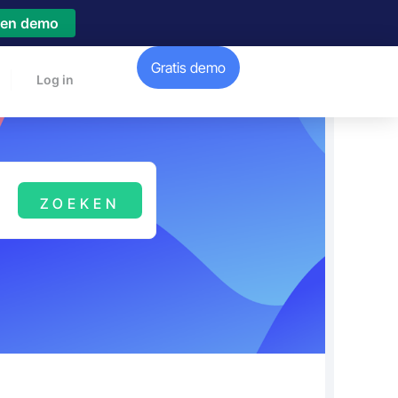
een demo
Gratis demo
Log in