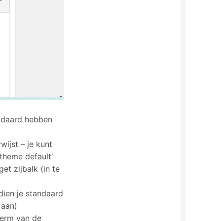
andaard hebben
ijst – je kunt
‘theme default’
et zijbalk (in te
)
dien je standaard
 aan)
herm van de