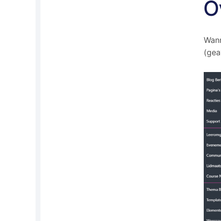
O
Wann
(gea