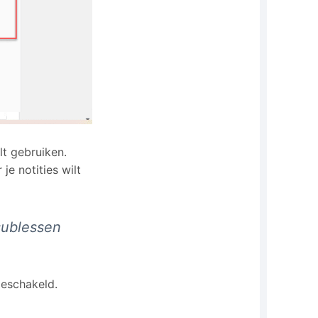
ilt gebruiken.
je notities wilt
sublessen
tgeschakeld.