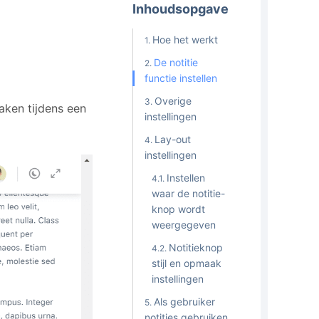
Inhoudsopgave
Hoe het werkt
De notitie
functie instellen
Overige
aken tijdens een
instellingen
Lay-out
instellingen
Instellen
waar de notitie-
knop wordt
weergegeven
Notitieknop
stijl en opmaak
instellingen
Als gebruiker
notities gebruiken