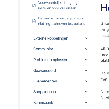
Voorwaardelijke toegang
H
instellen voor cursussen
Beheer je cursuspagina voor
Gebr
niet-ingeschreven bezoekers
omga
lesst
Externe koppelingen
En h
Community
hoe 
Problemen oplossen
plat
Geavanceerd
De n
met 
Evenementen
Shoppingcart
De n
Dubb
Kennisbank