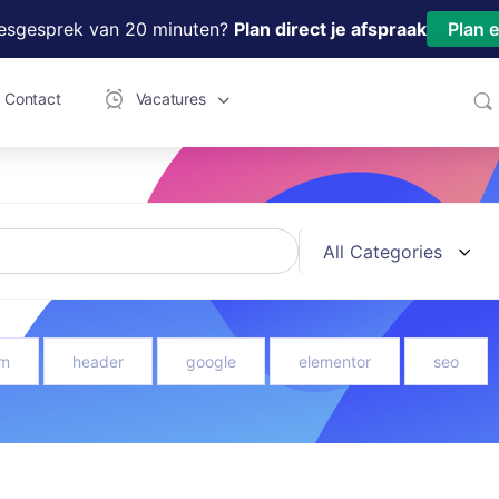
iesgesprek van 20 minuten?
Plan direct je afspraak
Plan 
Contact
Vacatures
m
header
google
elementor
seo